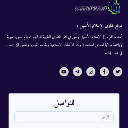
موقع فتاوى الإسلام الأصيل :
أحد مواقع مركز الإسلام الأصيل ويُعنى في نشر الفتاوى الفقهية للمراجع العظام بصورة مبوبة
وواضحة مواكباً للمسائل المستحدثة ونشر الأبحاث الإسلامية ومقاطع الفيديو والصور التى تصب
في هذا المجال.
للتواصل